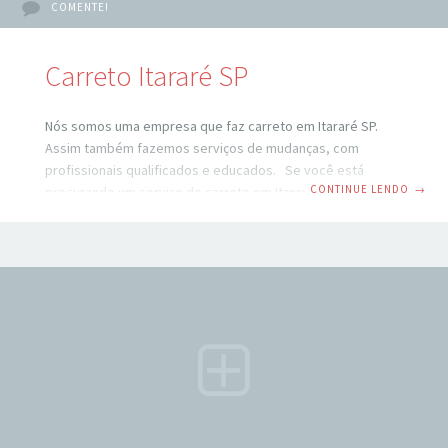
COMENTE!
Carreto Itararé SP
Nós somos uma empresa que faz carreto em Itararé SP.
Assim também fazemos serviços de mudanças, com
profissionais qualificados e educados. Se você está
CONTINUE LENDO
→
procurando um serviço de carreto em Itararé SP, você veio
ao lugar certo. São Paulo é uma cidade movimentada e
pode ser difícil encontrar um serviço de transporte
confiável e eficiente. No entanto, com a ajuda de um
serviço de carreto profissional, você pode ter certeza de
que seus pertences serão transportados com segurança e
rapidez para o seu destino.