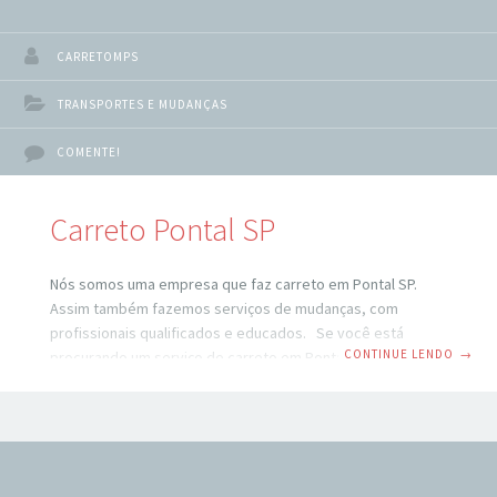
CARRETOMPS
TRANSPORTES E MUDANÇAS
COMENTE!
Carreto Pontal SP
Nós somos uma empresa que faz carreto em Pontal SP.
Assim também fazemos serviços de mudanças, com
profissionais qualificados e educados. Se você está
CONTINUE LENDO
→
procurando um serviço de carreto em Pontal SP, você veio
ao lugar certo. São Paulo é uma cidade movimentada e
pode ser difícil encontrar um serviço de transporte
confiável e eficiente. No entanto, com a ajuda de um
serviço de carreto profissional, você pode ter certeza de
que seus pertences serão transportados com segurança e