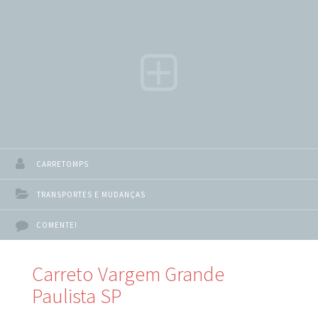
com a ajuda de um serviço de carreto profissional, você
pode ter certeza de que seus pertences serão
transportados com segurança e rapidez para o
CARRETOMPS
TRANSPORTES E MUDANÇAS
COMENTE!
Carreto Vargem Grande
Paulista SP