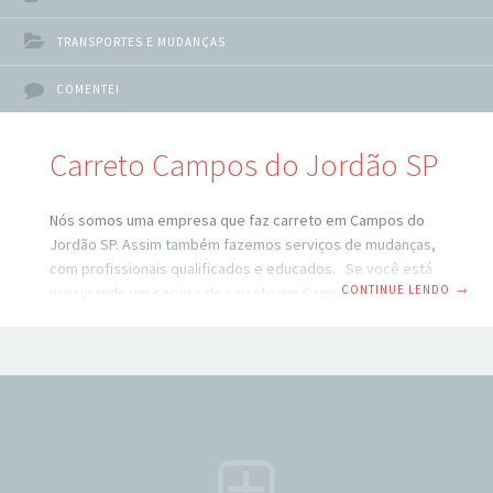
TRANSPORTES E MUDANÇAS
COMENTE!
Carreto Campos do Jordão SP
Nós somos uma empresa que faz carreto em Campos do
Jordão SP. Assim também fazemos serviços de mudanças,
com profissionais qualificados e educados. Se você está
CONTINUE LENDO
→
procurando um serviço de carreto em Campos do Jordão
SP, você veio ao lugar certo. São Paulo é uma cidade
movimentada e pode ser difícil encontrar um serviço de
transporte confiável e eficiente. No entanto, com a ajuda
de um serviço de carreto profissional, você pode ter
certeza de que seus pertences serão transportados com
segurança e rapidez