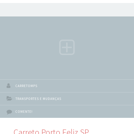
Barra SP, você veio ao lugar certo. São Paulo é uma cidade
movimentada e pode ser difícil encontrar um serviço de
transporte confiável e eficiente. No entanto, com a ajuda
de um serviço de carreto profissional, você pode ter
certeza de que seus pertences serão transportados com
segurança
CARRETOMPS
TRANSPORTES E MUDANÇAS
COMENTE!
Carreto Porto Feliz SP