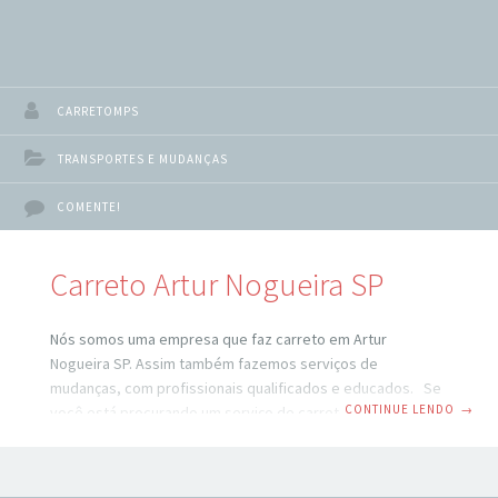
CARRETOMPS
TRANSPORTES E MUDANÇAS
COMENTE!
Carreto Artur Nogueira SP
Nós somos uma empresa que faz carreto em Artur
Nogueira SP. Assim também fazemos serviços de
mudanças, com profissionais qualificados e educados. Se
CONTINUE LENDO
→
você está procurando um serviço de carreto em Artur
Nogueira SP, você veio ao lugar certo. São Paulo é uma
cidade movimentada e pode ser difícil encontrar um
serviço de transporte confiável e eficiente. No entanto,