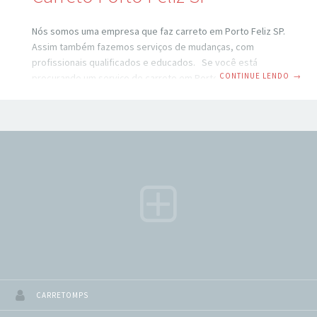
Nós somos uma empresa que faz carreto em Porto Feliz SP.
Assim também fazemos serviços de mudanças, com
profissionais qualificados e educados. Se você está
CONTINUE LENDO
→
procurando um serviço de carreto em Porto Feliz SP, você
veio ao lugar certo. São Paulo é uma cidade movimentada e
pode ser difícil encontrar um serviço de transporte
confiável e eficiente. No entanto, com a ajuda de um
serviço de carreto profissional, você pode ter certeza de
que seus pertences serão transportados com segurança e
rapidez para o
CARRETOMPS