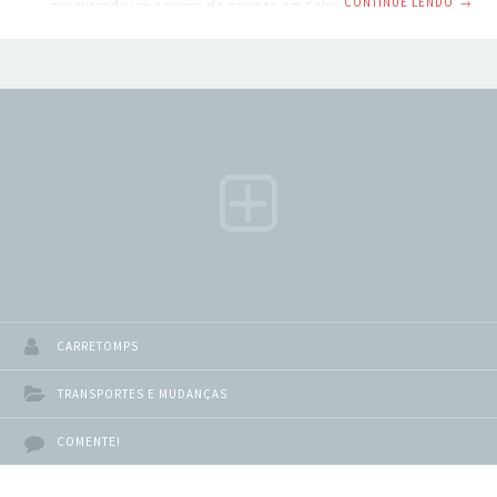
CONTINUE LENDO
→
procurando um serviço de carreto em Cabreúva SP, você
veio ao lugar certo. São Paulo é uma cidade movimentada e
pode ser difícil encontrar um serviço de transporte
confiável e eficiente. No entanto, com a ajuda de um
serviço de carreto profissional, você pode ter certeza de
que seus pertences serão transportados com segurança e
rapidez para o seu destino.
CARRETOMPS
TRANSPORTES E MUDANÇAS
COMENTE!