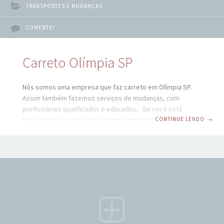
TRANSPORTES E MUDANÇAS
COMENTE!
Carreto Olímpia SP
Nós somos uma empresa que faz carreto em Olímpia SP.
Assim também fazemos serviços de mudanças, com
profissionais qualificados e educados. Se você está
CONTINUE LENDO
→
procurando um serviço de carreto em Olímpia SP, você veio
ao lugar certo. São Paulo é uma cidade movimentada e
pode ser difícil encontrar um serviço de transporte
confiável e eficiente. No entanto, com a ajuda de um
serviço de carreto profissional, você pode ter certeza de
que seus pertences serão transportados com segurança e
rapidez para o seu destino.