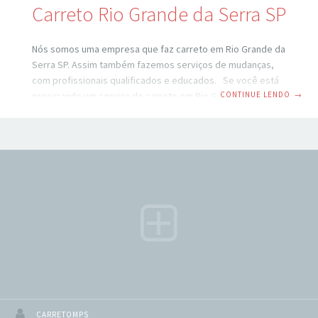
Carreto Rio Grande da Serra SP
Nós somos uma empresa que faz carreto em Rio Grande da
Serra SP. Assim também fazemos serviços de mudanças,
com profissionais qualificados e educados. Se você está
CONTINUE LENDO
→
procurando um serviço de carreto em Rio Grande da Serra
SP, você veio ao lugar certo. São Paulo é uma cidade
movimentada e pode ser difícil encontrar um serviço de
transporte confiável e eficiente. No entanto, com a ajuda
de um serviço de carreto profissional, você pode ter
certeza de que seus pertences serão transportados com
segurança
CARRETOMPS