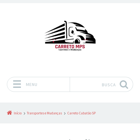
MENU
BUSCA
Pular para o conteúdo
Início
Transportes e Mudanças
Carreto Cubatão SP