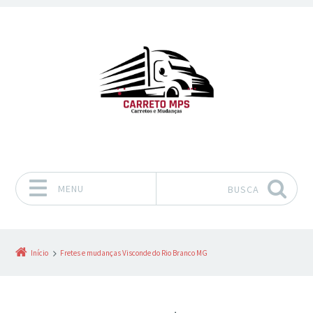
MENU
BUSCA
Pular para o conteúdo
Início
Fretes e mudanças Visconde do Rio Branco MG