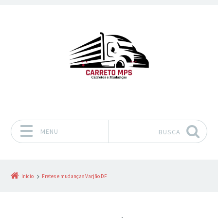
MENU
BUSCA
Pular para o conteúdo
Início
Fretes e mudanças Varjão DF