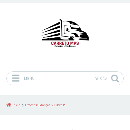
MENU
BUSCA
Pular para o conteúdo
Início
Fretes e mudanças Surubim PE