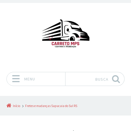
MENU
BUSCA
Pular para o conteúdo
Início
Fretes e mudanças Sapucaia do Sul RS