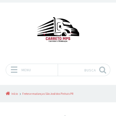
MENU
BUSCA
Pular para o conteúdo
Início
Fretes e mudanças São José dos Pinhais PR