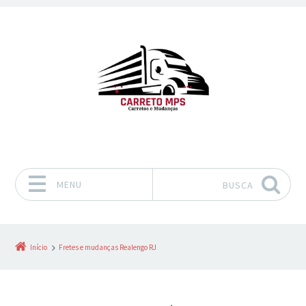
MENU
BUSCA
Pular para o conteúdo
Início
Fretes e mudanças Realengo RJ