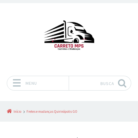
MENU
BUSCA
Pular para o conteúdo
Início
Fretes e mudanças Quirinópolis GO