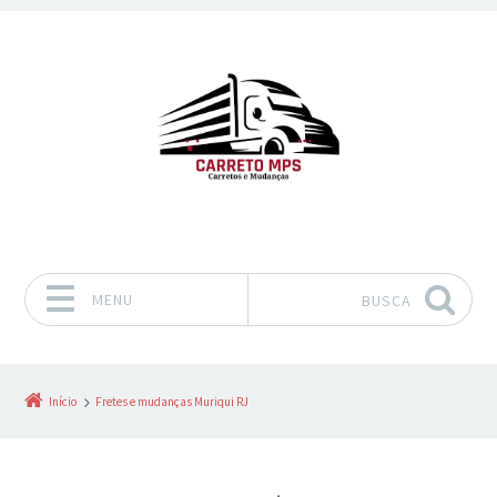
MENU
BUSCA
Pular para o conteúdo
Início
Fretes e mudanças Muriqui RJ