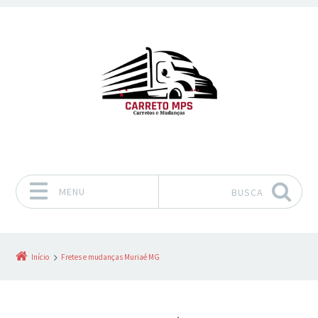
MENU
BUSCA
Pular para o conteúdo
Início
Fretes e mudanças Muriaé MG