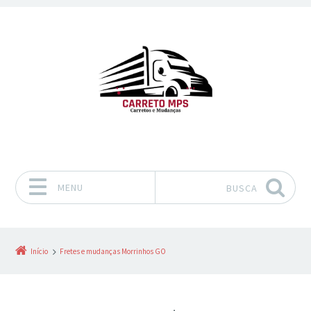
MENU
BUSCA
Pular para o conteúdo
Início
Fretes e mudanças Morrinhos GO