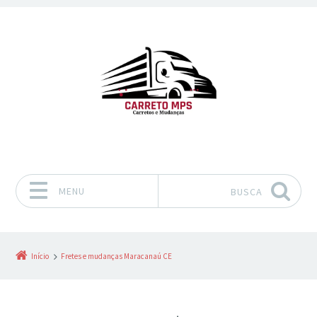
MENU
BUSCA
Pular para o conteúdo
Início
Fretes e mudanças Maracanaú CE