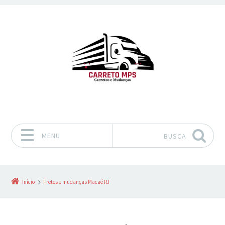
MENU
BUSCA
Pular para o conteúdo
Início
Fretes e mudanças Macaé RJ