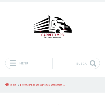
MENU
BUSCA
Pular para o conteúdo
Início
Fretes e mudanças Lins de Vasconcelos RJ