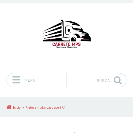
MENU
BUSCA
Pular para o conteúdo
Início
Fretes e mudanças Japeri RJ