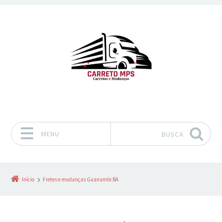
MENU
BUSCA
Pular para o conteúdo
Início
Fretes e mudanças Guanambi BA