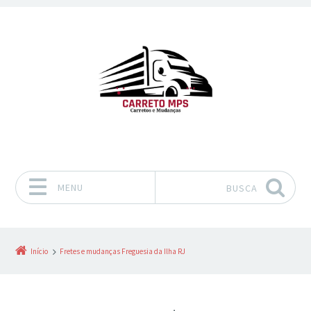
MENU
BUSCA
Pular para o conteúdo
Início
Fretes e mudanças Freguesia da Ilha RJ