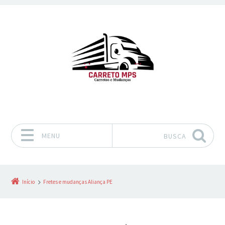
MENU
BUSCA
Pular para o conteúdo
Início
Fretes e mudanças Aliança PE