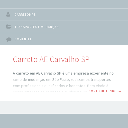
CARRETOMPS
TRANSPORTES E MUDANÇAS
COMENTE!
Carreto AE Carvalho SP
A carreto em AE Carvalho SP é uma empresa experiente no
ramo de mudanças em São Paulo, realizamos transportes
com profissionais qualificados e honestos. Bem-vindo à
CONTINUE LENDO
→
nossa empresa de carretos e mudanças! Nós somos
especializados em oferecer serviços de transporte e
mudança para clientes residenciais e comerciais em todo o
país. Carretos e mudanças em AE Carvalho SP: Com anos de
experiência em logística, nossa equipe está pronta para
oferecer soluções personalizadas para atender às suas