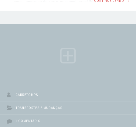
CONTINUE LENDO
→
nossa empresa de carretos e mudanças! Nós somos
especializados em oferecer serviços de transporte e
mudança para clientes residenciais e comerciais em todo o
país. Carretos e mudanças em Zona Leste SP: Com anos de
experiência em logística, nossa equipe está pronta para
oferecer soluções personalizadas para atender às suas
necessidades de transporte. Seja para uma simples
mudança de
CARRETOMPS
TRANSPORTES E MUDANÇAS
1 COMENTÁRIO