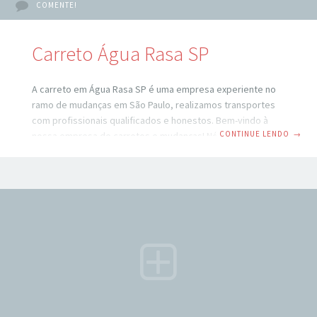
COMENTE!
Carreto Água Rasa SP
A carreto em Água Rasa SP é uma empresa experiente no
ramo de mudanças em São Paulo, realizamos transportes
com profissionais qualificados e honestos. Bem-vindo à
CONTINUE LENDO
→
nossa empresa de carretos e mudanças! Nós somos
especializados em oferecer serviços de transporte e
mudança para clientes residenciais e comerciais em todo o
país. Carretos e mudanças em Água Rasa SP: Com anos de
experiência em logística, nossa equipe está pronta para
oferecer soluções personalizadas para atender às suas
necessidades de transporte. Seja para uma simples
mudança de