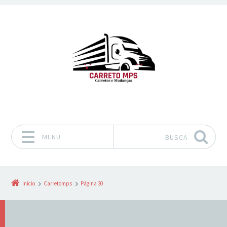
MENU
BUSCA
Pular para o conteúdo
Início
Carretomps
Página 30